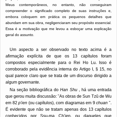
Meus contemporâneos, no entanto, não conseguiram
compreender o significado completo de suas instruções e,
embora coloquem em prática os pequenos detalhes que
abundam em sua obra, negligenciaram seu propósito essencial.
Essa é a motivação que me levou a esboçar uma explicação
geral do assunto.
Um aspecto a ser observado no texto acima é a
afirmação explícita de que os 13 capítulos foram
compostos especialmente para o Rei Ho Lu. Isso é
corroborado pela evidência interna do Artigo I, § 15, no
qual parece claro que se trata de um discurso dirigido a
algum governante.
Na seção bibliográfica do
Han Shu
, há uma entrada
que gerou muita discussão: "As obras de Sun Tzŭ de Wu
em 82
p'ien
(ou capítulos), com diagramas em 9
chuan
".
É evidente que não se tratam apenas dos 13 capítulos
conhecidos por Ssu-ma Ch'ien, ou daqueles que