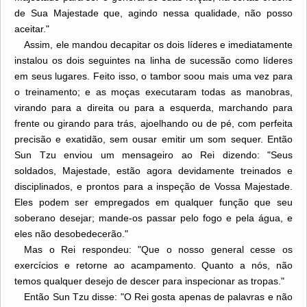
de Sua Majestade que, agindo nessa qualidade, não posso
aceitar."
Assim, ele mandou decapitar os dois líderes e imediatamente
instalou os dois seguintes na linha de sucessão como líderes
em seus lugares. Feito isso, o tambor soou mais uma vez para
o treinamento; e as moças executaram todas as manobras,
virando para a direita ou para a esquerda, marchando para
frente ou girando para trás, ajoelhando ou de pé, com perfeita
precisão e exatidão, sem ousar emitir um som sequer. Então
Sun Tzu enviou um mensageiro ao Rei dizendo: "Seus
soldados, Majestade, estão agora devidamente treinados e
disciplinados, e prontos para a inspeção de Vossa Majestade.
Eles podem ser empregados em qualquer função que seu
soberano desejar; mande-os passar pelo fogo e pela água, e
eles não desobedecerão."
Mas o Rei respondeu: "Que o nosso general cesse os
exercícios e retorne ao acampamento. Quanto a nós, não
temos qualquer desejo de descer para inspecionar as tropas."
Então Sun Tzu disse: "O Rei gosta apenas de palavras e não