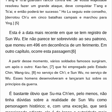
resolveu fazer um grande ataque, deve conquistar T'ang e
Ts'ai, e então poderá ter sucesso." Ho Lu seguiu este conselho,
[derrotou Ch'u em cinco batalhas campais e marchou para
Ying.] [5]
Esta é a data mais recente em que se tem registro de
Sun Wu. Ele não parece ter sobrevivido ao seu patrono,
que morreu em 496 em decorrência de um ferimento. Em
outro capítulo, ocorre esta passagem:[6]
A partir desse momento, vários soldados famosos surgiram,
um após o outro: Kao-fan, [7] que foi empregado pelo Estado
Chin; Wang-tzu, [8] no serviço de Ch'i; e Sun Wu, no serviço de
Wu. Esses homens desenvolveram e lançaram luz sobre os
princípios da guerra.
É bastante óbvio que Su-ma Ch'ien, pelo menos, não
tinha dúvidas sobre a realidade de Sun Wu como
personagem histórico; e, com uma exceção, que será