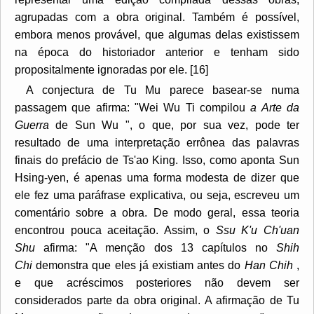
agrupadas com a obra original. Também é possível,
embora menos provável, que algumas delas existissem
na época do historiador anterior e tenham sido
propositalmente ignoradas por ele. [16]
A conjectura de Tu Mu parece basear-se numa
passagem que afirma: "Wei Wu Ti compilou
a Arte da
Guerra
de Sun Wu ", o que, por sua vez, pode ter
resultado de uma interpretação errônea das palavras
finais do prefácio de Ts'ao King. Isso, como aponta Sun
Hsing-yen, é apenas uma forma modesta de dizer que
ele fez uma paráfrase explicativa, ou seja, escreveu um
comentário sobre a obra. De modo geral, essa teoria
encontrou pouca aceitação. Assim, o
Ssu K'u Ch'uan
Shu
afirma: "A menção dos 13 capítulos no
Shih
Chi
demonstra que eles já existiam antes do
Han Chih
,
e que acréscimos posteriores não devem ser
considerados parte da obra original. A afirmação de Tu