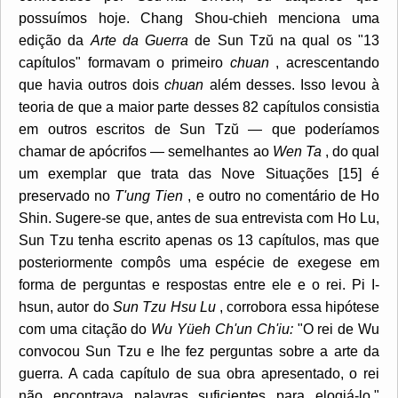
possuímos hoje. Chang Shou-chieh menciona uma
edição da
Arte da Guerra
de Sun Tzŭ na qual os "13
capítulos" formavam o primeiro
chuan
, acrescentando
que havia outros dois
chuan
além desses. Isso levou à
teoria de que a maior parte desses 82 capítulos consistia
em outros escritos de Sun Tzŭ — que poderíamos
chamar de apócrifos — semelhantes ao
Wen Ta
, do qual
um exemplar que trata das Nove Situações [15] é
preservado no
T'ung Tien
, e outro no comentário de Ho
Shin. Sugere-se que, antes de sua entrevista com Ho Lu,
Sun Tzu tenha escrito apenas os 13 capítulos, mas que
posteriormente compôs uma espécie de exegese em
forma de perguntas e respostas entre ele e o rei. Pi I-
hsun, autor do
Sun Tzu Hsu Lu
, corrobora essa hipótese
com uma citação do
Wu Yüeh Ch'un Ch'iu:
"O rei de Wu
convocou Sun Tzu e lhe fez perguntas sobre a arte da
guerra. A cada capítulo de sua obra apresentado, o rei
não encontrava palavras suficientes para elogiá-lo."