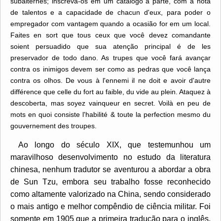
subalternes; inscreva-os em um catálogo à parte, com a nota
de talentos e a capacidade de chacun d'eux, para poder o
empregador com vantagem quando a ocasião for em um local.
Faites en sort que tous ceux que você devez comandante
soient persuadido que sua atenção principal é de les
preservador de todo dano. As trupes que você fará avançar
contra os inimigos devem ser como as pedras que você lança
contra os olhos. De vous à l'ennemi il ne doit e avoir d'autre
différence que celle du fort au faible, du vide au plein. Ataquez à
descoberta, mas soyez vainqueur en secret. Voilà en peu de
mots en quoi consiste l'habilité & toute la perfection mesmo du
gouvernement des troupes.
Ao longo do século XIX, que testemunhou um
maravilhoso desenvolvimento no estudo da literatura
chinesa, nenhum tradutor se aventurou a abordar a obra
de Sun Tzu, embora seu trabalho fosse reconhecido
como altamente valorizado na China, sendo considerado
o mais antigo e melhor compêndio de ciência militar. Foi
somente em 1905 que a primeira tradução para o inglês,