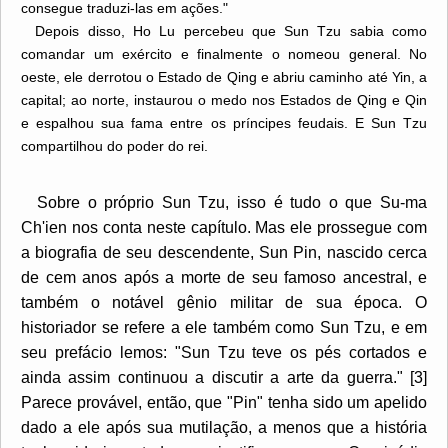
consegue traduzi-las em ações."
Depois disso, Ho Lu percebeu que Sun Tzu sabia como
comandar um exército e finalmente o nomeou general. No
oeste, ele derrotou o Estado de Qing e abriu caminho até Yin, a
capital; ao norte, instaurou o medo nos Estados de Qing e Qin
e espalhou sua fama entre os príncipes feudais. E Sun Tzu
compartilhou do poder do rei.
Sobre o próprio Sun Tzu, isso é tudo o que Su-ma
Ch'ien nos conta neste capítulo. Mas ele prossegue com
a biografia de seu descendente, Sun Pin, nascido cerca
de cem anos após a morte de seu famoso ancestral, e
também o notável gênio militar de sua época. O
historiador se refere a ele também como Sun Tzu, e em
seu prefácio lemos: "Sun Tzu teve os pés cortados e
ainda assim continuou a discutir a arte da guerra." [3]
Parece provável, então, que "Pin" tenha sido um apelido
dado a ele após sua mutilação, a menos que a história