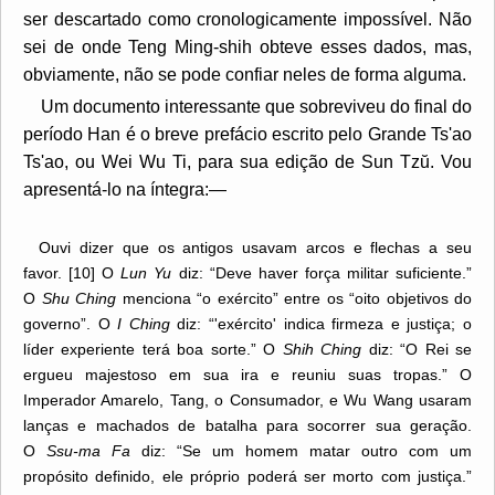
ser descartado como cronologicamente impossível. Não
sei de onde Teng Ming-shih obteve esses dados, mas,
obviamente, não se pode confiar neles de forma alguma.
Um documento interessante que sobreviveu do final do
período Han é o breve prefácio escrito pelo Grande Ts'ao
Ts'ao, ou Wei Wu Ti, para sua edição de Sun Tzŭ. Vou
apresentá-lo na íntegra:—
Ouvi dizer que os antigos usavam arcos e flechas a seu
favor. [10] O
Lun Yu
diz: “Deve haver força militar suficiente.”
O
Shu Ching
menciona “o exército” entre os “oito objetivos do
governo”. O
I Ching
diz: “'exército' indica firmeza e justiça; o
líder experiente terá boa sorte.” O
Shih Ching
diz: “O Rei se
ergueu majestoso em sua ira e reuniu suas tropas.” O
Imperador Amarelo, Tang, o Consumador, e Wu Wang usaram
lanças e machados de batalha para socorrer sua geração.
O
Ssu-ma Fa
diz: “Se um homem matar outro com um
propósito definido, ele próprio poderá ser morto com justiça.”