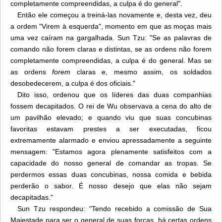
completamente compreendidas, a culpa é do general".
Então ele começou a treiná-las novamente e, desta vez, deu
a ordem "Virem à esquerda", momento em que as moças mais
uma vez caíram na gargalhada. Sun Tzu: "Se as palavras de
comando não forem claras e distintas, se as ordens não forem
completamente compreendidas, a culpa é do general. Mas se
as ordens
forem
claras e, mesmo assim, os soldados
desobedecerem, a culpa é dos oficiais."
Dito isso, ordenou que os líderes das duas companhias
fossem decapitados. O rei de Wu observava a cena do alto de
um pavilhão elevado; e quando viu que suas concubinas
favoritas estavam prestes a ser executadas, ficou
extremamente alarmado e enviou apressadamente a seguinte
mensagem: "Estamos agora plenamente satisfeitos com a
capacidade do nosso general de comandar as tropas. Se
perdermos essas duas concubinas, nossa comida e bebida
perderão o sabor. É nosso desejo que elas não sejam
decapitadas."
Sun Tzu respondeu: "Tendo recebido a comissão de Sua
Majestade para ser o general de suas forças, há certas ordens