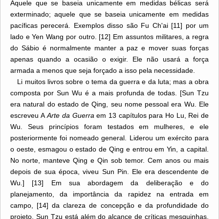
Aquele que se baseia unicamente em medidas bélicas será
exterminado; aquele que se baseia unicamente em medidas
pacíficas perecerá. Exemplos disso são Fu Ch'ai [11] por um
lado e Yen Wang por outro. [12] Em assuntos militares, a regra
do Sábio é normalmente manter a paz e mover suas forças
apenas quando a ocasião o exigir. Ele não usará a força
armada a menos que seja forçado a isso pela necessidade.
Li muitos livros sobre o tema da guerra e da luta; mas a obra
composta por Sun Wu é a mais profunda de todas. [Sun Tzu
era natural do estado de Qing, seu nome pessoal era Wu. Ele
escreveu A
Arte da Guerra
em 13 capítulos para Ho Lu, Rei de
Wu. Seus princípios foram testados em mulheres, e ele
posteriormente foi nomeado general. Liderou um exército para
o oeste, esmagou o estado de Qing e entrou em Yin, a capital.
No norte, manteve Qing e Qin sob temor. Cem anos ou mais
depois de sua época, viveu Sun Pin. Ele era descendente de
Wu.] [13] Em sua abordagem da deliberação e do
planejamento, da importância da rapidez na entrada em
campo, [14] da clareza de concepção e da profundidade do
projeto, Sun Tzu está além do alcance de críticas mesquinhas.