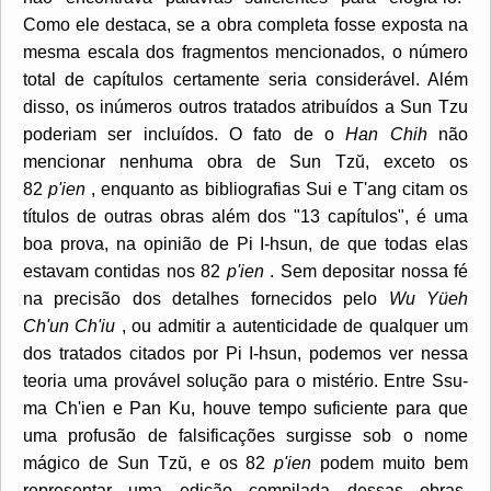
Como ele destaca, se a obra completa fosse exposta na
mesma escala dos fragmentos mencionados, o número
total de capítulos certamente seria considerável. Além
disso, os inúmeros outros tratados atribuídos a Sun Tzu
poderiam ser incluídos. O fato de o
Han Chih
não
mencionar nenhuma obra de Sun Tzŭ, exceto os
82
p'ien
, enquanto as bibliografias Sui e T'ang citam os
títulos de outras obras além dos "13 capítulos", é uma
boa prova, na opinião de Pi I-hsun, de que todas elas
estavam contidas nos 82
p'ien
. Sem depositar nossa fé
na precisão dos detalhes fornecidos pelo
Wu Yüeh
Ch'un Ch'iu
, ou admitir a autenticidade de qualquer um
dos tratados citados por Pi I-hsun, podemos ver nessa
teoria uma provável solução para o mistério. Entre Ssu-
ma Ch'ien e Pan Ku, houve tempo suficiente para que
uma profusão de falsificações surgisse sob o nome
mágico de Sun Tzŭ, e os 82
p'ien
podem muito bem
representar uma edição compilada dessas obras,