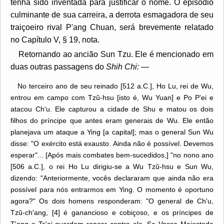
tenha sido inventada para justificar o nome. O episódio
culminante de sua carreira, a derrota esmagadora de seu
traiçoeiro rival P'ang Chuan, será brevemente relatado
no Capítulo V, § 19, nota.
Retornando ao ancião Sun Tzu. Ele é mencionado em
duas outras passagens do
Shih Chi:
—
No terceiro ano de seu reinado [512 a.C.], Ho Lu, rei de Wu,
entrou em campo com Tzŭ-hsu [isto é, Wu Yuan] e Po P'ei e
atacou Ch'u. Ele capturou a cidade de Shu e matou os dois
filhos do príncipe que antes eram generais de Wu. Ele então
planejava um ataque a Ying [a capital]; mas o general Sun Wu
disse: "O exército está exausto. Ainda não é possível. Devemos
esperar"... [Após mais combates bem-sucedidos,] "no nono ano
[506 a.C.], o rei Ho Lu dirigiu-se a Wu Tzŭ-hsu e Sun Wu,
dizendo: "Anteriormente, vocês declararam que ainda não era
possível para nós entrarmos em Ying. O momento é oportuno
agora?" Os dois homens responderam: "O general de Ch'u,
Tzŭ-ch'ang, [4] é ganancioso e cobiçoso, e os príncipes de
T'ang e Ts'ai guardam rancor contra ele. Se Vossa Majestade