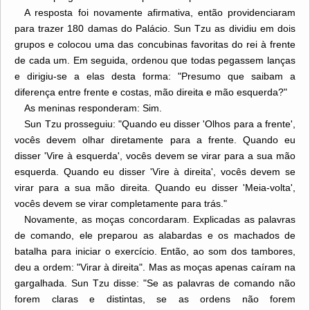
A resposta foi novamente afirmativa, então providenciaram
para trazer 180 damas do Palácio. Sun Tzu as dividiu em dois
grupos e colocou uma das concubinas favoritas do rei à frente
de cada um. Em seguida, ordenou que todas pegassem lanças
e dirigiu-se a elas desta forma: "Presumo que saibam a
diferença entre frente e costas, mão direita e mão esquerda?"
As meninas responderam: Sim.
Sun Tzu prosseguiu: "Quando eu disser 'Olhos para a frente',
vocês devem olhar diretamente para a frente. Quando eu
disser 'Vire à esquerda', vocês devem se virar para a sua mão
esquerda. Quando eu disser 'Vire à direita', vocês devem se
virar para a sua mão direita. Quando eu disser 'Meia-volta',
vocês devem se virar completamente para trás."
Novamente, as moças concordaram. Explicadas as palavras
de comando, ele preparou as alabardas e os machados de
batalha para iniciar o exercício. Então, ao som dos tambores,
deu a ordem: "Virar à direita". Mas as moças apenas caíram na
gargalhada. Sun Tzu disse: "Se as palavras de comando não
forem claras e distintas, se as ordens não forem