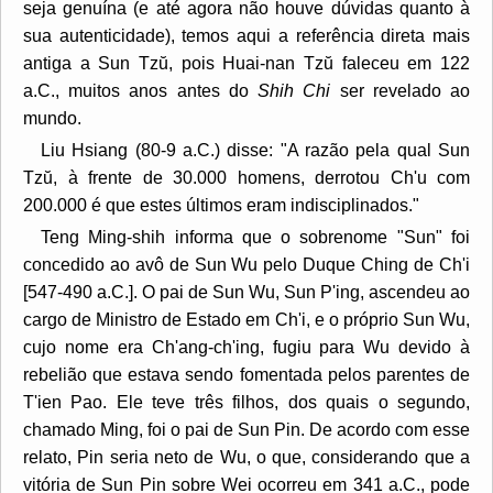
seja genuína (e até agora não houve dúvidas quanto à
sua autenticidade), temos aqui a referência direta mais
antiga a Sun Tzŭ, pois Huai-nan Tzŭ faleceu em 122
a.C., muitos anos antes do
Shih Chi
ser revelado ao
mundo.
Liu Hsiang (80-9 a.C.) disse: "A razão pela qual Sun
Tzŭ, à frente de 30.000 homens, derrotou Ch'u com
200.000 é que estes últimos eram indisciplinados."
Teng Ming-shih informa que o sobrenome "Sun" foi
concedido ao avô de Sun Wu pelo Duque Ching de Ch'i
[547-490 a.C.]. O pai de Sun Wu, Sun P'ing, ascendeu ao
cargo de Ministro de Estado em Ch'i, e o próprio Sun Wu,
cujo nome era Ch'ang-ch'ing, fugiu para Wu devido à
rebelião que estava sendo fomentada pelos parentes de
T'ien Pao. Ele teve três filhos, dos quais o segundo,
chamado Ming, foi o pai de Sun Pin. De acordo com esse
relato, Pin seria neto de Wu, o que, considerando que a
vitória de Sun Pin sobre Wei ocorreu em 341 a.C., pode