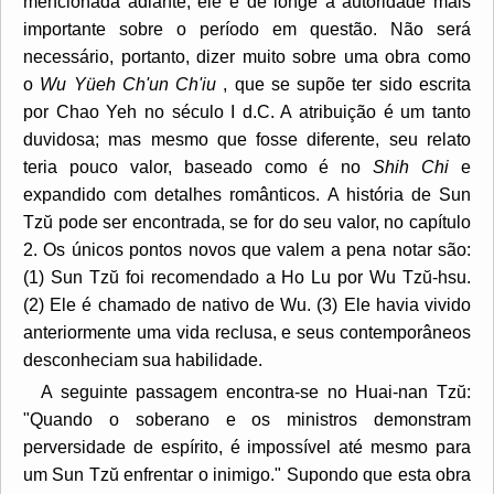
mencionada adiante, ele é de longe a autoridade mais
importante sobre o período em questão. Não será
necessário, portanto, dizer muito sobre uma obra como
o
Wu Yüeh Ch'un Ch'iu
, que se supõe ter sido escrita
por Chao Yeh no século I d.C. A atribuição é um tanto
duvidosa; mas mesmo que fosse diferente, seu relato
teria pouco valor, baseado como é no
Shih Chi
e
expandido com detalhes românticos. A história de Sun
Tzŭ pode ser encontrada, se for do seu valor, no capítulo
2. Os únicos pontos novos que valem a pena notar são:
(1) Sun Tzŭ foi recomendado a Ho Lu por Wu Tzŭ-hsu.
(2) Ele é chamado de nativo de Wu. (3) Ele havia vivido
anteriormente uma vida reclusa, e seus contemporâneos
desconheciam sua habilidade.
A seguinte passagem encontra-se no Huai-nan Tzŭ:
"Quando o soberano e os ministros demonstram
perversidade de espírito, é impossível até mesmo para
um Sun Tzŭ enfrentar o inimigo." Supondo que esta obra