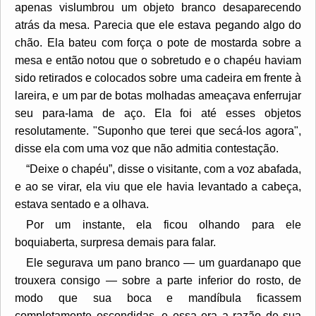
apenas vislumbrou um objeto branco desaparecendo
atrás da mesa. Parecia que ele estava pegando algo do
chão. Ela bateu com força o pote de mostarda sobre a
mesa e então notou que o sobretudo e o chapéu haviam
sido retirados e colocados sobre uma cadeira em frente à
lareira, e um par de botas molhadas ameaçava enferrujar
seu para-lama de aço. Ela foi até esses objetos
resolutamente. "Suponho que terei que secá-los agora",
disse ela com uma voz que não admitia contestação.
“Deixe o chapéu”, disse o visitante, com a voz abafada,
e ao se virar, ela viu que ele havia levantado a cabeça,
estava sentado e a olhava.
Por um instante, ela ficou olhando para ele
boquiaberta, surpresa demais para falar.
Ele segurava um pano branco — um guardanapo que
trouxera consigo — sobre a parte inferior do rosto, de
modo que sua boca e mandíbula ficassem
completamente escondidas, e essa era a razão de sua