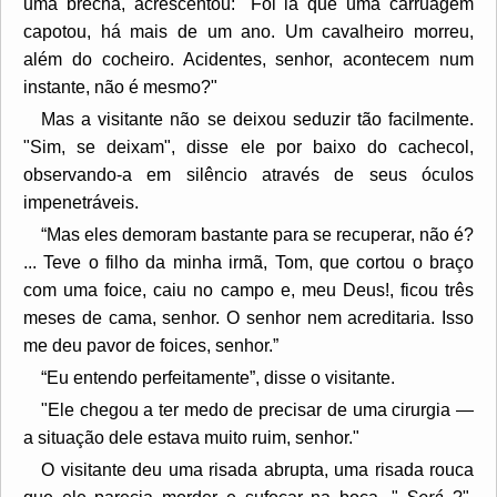
uma brecha, acrescentou: "Foi lá que uma carruagem
capotou, há mais de um ano. Um cavalheiro morreu,
além do cocheiro. Acidentes, senhor, acontecem num
instante, não é mesmo?"
Mas a visitante não se deixou seduzir tão facilmente.
"Sim, se deixam", disse ele por baixo do cachecol,
observando-a em silêncio através de seus óculos
impenetráveis.
“Mas eles demoram bastante para se recuperar, não é?
... Teve o filho da minha irmã, Tom, que cortou o braço
com uma foice, caiu no campo e, meu Deus!, ficou três
meses de cama, senhor. O senhor nem acreditaria. Isso
me deu pavor de foices, senhor.”
“Eu entendo perfeitamente”, disse o visitante.
"Ele chegou a ter medo de precisar de uma cirurgia —
a situação dele estava muito ruim, senhor."
O visitante deu uma risada abrupta, uma risada rouca