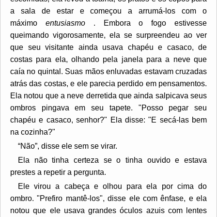
a sala de estar e começou a arrumá-los com o
máximo
entusiasmo
. Embora o fogo estivesse
queimando vigorosamente, ela se surpreendeu ao ver
que seu visitante ainda usava chapéu e casaco, de
costas para ela, olhando pela janela para a neve que
caía no quintal. Suas mãos enluvadas estavam cruzadas
atrás das costas, e ele parecia perdido em pensamentos.
Ela notou que a neve derretida que ainda salpicava seus
ombros pingava em seu tapete. "Posso pegar seu
chapéu e casaco, senhor?" Ela disse: "E secá-las bem
na cozinha?"
“Não”, disse ele sem se virar.
Ela não tinha certeza se o tinha ouvido e estava
prestes a repetir a pergunta.
Ele virou a cabeça e olhou para ela por cima do
ombro. "Prefiro mantê-los", disse ele com ênfase, e ela
notou que ele usava grandes óculos azuis com lentes