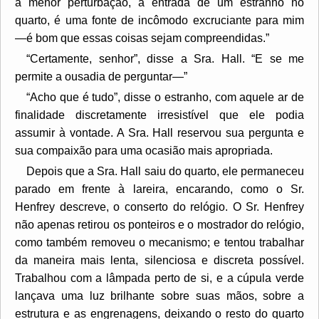
a menor perturbação, a entrada de um estranho no
quarto, é uma fonte de incômodo excruciante para mim
—é bom que essas coisas sejam compreendidas.”
“Certamente, senhor”, disse a Sra. Hall. “E se me
permite a ousadia de perguntar—”
“Acho que é tudo”, disse o estranho, com aquele ar de
finalidade discretamente irresistível que ele podia
assumir à vontade. A Sra. Hall reservou sua pergunta e
sua compaixão para uma ocasião mais apropriada.
Depois que a Sra. Hall saiu do quarto, ele permaneceu
parado em frente à lareira, encarando, como o Sr.
Henfrey descreve, o conserto do relógio. O Sr. Henfrey
não apenas retirou os ponteiros e o mostrador do relógio,
como também removeu o mecanismo; e tentou trabalhar
da maneira mais lenta, silenciosa e discreta possível.
Trabalhou com a lâmpada perto de si, e a cúpula verde
lançava uma luz brilhante sobre suas mãos, sobre a
estrutura e as engrenagens, deixando o resto do quarto