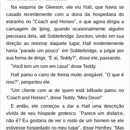
Na esquina de Gleeson, ele viu Hall, que havia se
casado recentemente com a dona da hospedaria do
estranho no "Coach and Horses", e que agora dirigia a
carruagem de Iping, quando ocasionalmente alguém
precisava dela, até Sidderbridge Junction, vindo em sua
direção ao retornar daquele lugar. Hall evidentemente
havia "parado um pouco" em Sidderbridge, a julgar por
sua forma de dirigir. "E aí, Teddy?", disse ele, passando.
"Você tem um rum em casa!" disse Teddy.
Hall parou o carro de forma muito amigável. "O que é
isso?", perguntou ele.
“Um cliente com ar de quem está bêbado parou no
'Coach and Horses'”, disse Teddy. “Meu Deus!”
E então, ele começou a dar a Hall uma descrição
vívida de seu hóspede grotesco. "Parece um disfarce,
não é? Eu gostaria de ver o rosto de um homem se ele
estivesse hospedado no
meu
lugar", disse Henfrey. "Mas