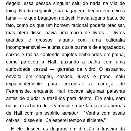
degelo, essa pessoa singular caiu do nada na vila de
Iping. No dia seguinte, sua bagagem chegou em meio à
lama — e que bagagem notável! Havia alguns baús, de
fato, como os que um homem racional poderia precisar,
mas além disso, havia uma caixa de livros — livros
grandes e grossos, alguns com uma caligrafia
incompreensível — e uma dúzia ou mais de engradados,
caixas e malas contendo objetos embalados em palha,
como pareceu a Hall, puxando a palha com uma
curiosidade casual — garrafas de vidro. O estranho,
envolto em chapéu, casaco, luvas e pano, saiu
impacientemente para encontrar a carroça de
Fearenside, enquanto Hall trocava algumas palavras
antes de ajudar a trazê-los para dentro. Ele saiu, sem
notar o cachorro de Fearenside, que farejava as pernas
de Hall com um espírito
amador
. "Venha com essas
caixas", disse ele. “Já esperei tempo suficiente.”
E ele desceu os degraus em direção à traseira da