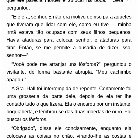
que ele parecia morder e sufocar na boca. "
Será
?",
perguntou.
“Ele era, senhor. E não era motivo de riso para aqueles
que tiveram que lidar com ele, como eu tive — minha
irmã estava tão ocupada com seus filhos pequenos.
Havia ataduras para colocar, senhor, e ataduras para
tirar. Então, se me permite a ousadia de dizer isso,
senhor—”
“Você pode me arranjar uns fósforos?”, perguntou o
visitante, de forma bastante abrupta. “Meu cachimbo
apagou.”
A Sra. Hall foi interrompida de repente. Certamente foi
uma grosseria da parte dele, depois de ela ter lhe
contado tudo o que fizera. Ela o encarou por um instante,
boquiaberta, e lembrou-se das duas moedas de ouro. Foi
buscar os fósforos.
“Obrigado”, disse ele concisamente, enquanto ela
colocava as coisas no chão, virando-lhe as costas e