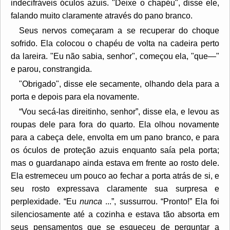
indecifráveis ​​óculos azuis. "Deixe o chapéu", disse ele,
falando muito claramente através do pano branco.
Seus nervos começaram a se recuperar do choque
sofrido. Ela colocou o chapéu de volta na cadeira perto
da lareira. "Eu não sabia, senhor", começou ela, "que—"
e parou, constrangida.
"Obrigado", disse ele secamente, olhando dela para a
porta e depois para ela novamente.
“Vou secá-las direitinho, senhor”, disse ela, e levou as
roupas dele para fora do quarto. Ela olhou novamente
para a cabeça dele, envolta em um pano branco, e para
os óculos de proteção azuis enquanto saía pela porta;
mas o guardanapo ainda estava em frente ao rosto dele.
Ela estremeceu um pouco ao fechar a porta atrás de si, e
seu rosto expressava claramente sua surpresa e
perplexidade. “Eu
nunca
...”, sussurrou. “Pronto!” Ela foi
silenciosamente até a cozinha e estava tão absorta em
seus pensamentos que se esqueceu de perguntar a