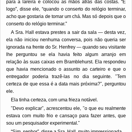
para a lareira e colocou as mãos atrás das costas. “E
logo”, disse ele, “quando o conserto do relógio terminar,
acho que gostaria de tomar um chá. Mas só depois que o
conserto do relógio terminar.”
A Sra. Hall estava prestes a sair da sala — desta vez,
ela não iniciou nenhuma conversa, pois não queria ser
ignorada na frente do Sr. Henfrey — quando seu visitante
lhe perguntou se ela havia feito algum arranjo em
relação às suas caixas em Bramblehurst. Ela respondeu
que havia mencionado o assunto ao carteiro e que o
entregador poderia trazê-las no dia seguinte. "Tem
certeza de que essa é a data mais próxima?", perguntou
ele.
Ela tinha certeza, com uma frieza notável.
"Devo explicar", acrescentou ele, "o que eu realmente
estava com muito frio e cansaço para fazer antes, que
sou um pesquisador experimental."
“Sim, senhor”, disse a Sra. Hall, muito impressionada.