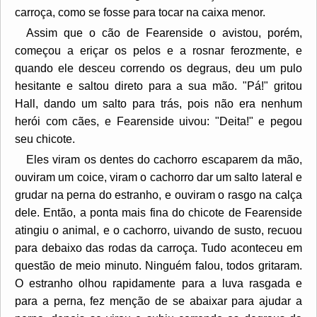
carroça, como se fosse para tocar na caixa menor.
Assim que o cão de Fearenside o avistou, porém,
começou a eriçar os pelos e a rosnar ferozmente, e
quando ele desceu correndo os degraus, deu um pulo
hesitante e saltou direto para a sua mão. "Pá!" gritou
Hall, dando um salto para trás, pois não era nenhum
herói com cães, e Fearenside uivou: "Deita!" e pegou
seu chicote.
Eles viram os dentes do cachorro escaparem da mão,
ouviram um coice, viram o cachorro dar um salto lateral e
grudar na perna do estranho, e ouviram o rasgo na calça
dele. Então, a ponta mais fina do chicote de Fearenside
atingiu o animal, e o cachorro, uivando de susto, recuou
para debaixo das rodas da carroça. Tudo aconteceu em
questão de meio minuto. Ninguém falou, todos gritaram.
O estranho olhou rapidamente para a luva rasgada e
para a perna, fez menção de se abaixar para ajudar a