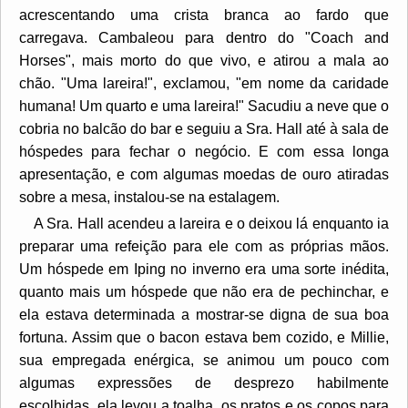
acrescentando uma crista branca ao fardo que
carregava. Cambaleou para dentro do "Coach and
Horses", mais morto do que vivo, e atirou a mala ao
chão. "Uma lareira!", exclamou, "em nome da caridade
humana! Um quarto e uma lareira!" Sacudiu a neve que o
cobria no balcão do bar e seguiu a Sra. Hall até à sala de
hóspedes para fechar o negócio. E com essa longa
apresentação, e com algumas moedas de ouro atiradas
sobre a mesa, instalou-se na estalagem.
A Sra. Hall acendeu a lareira e o deixou lá enquanto ia
preparar uma refeição para ele com as próprias mãos.
Um hóspede em Iping no inverno era uma sorte inédita,
quanto mais um hóspede que não era de pechinchar, e
ela estava determinada a mostrar-se digna de sua boa
fortuna. Assim que o bacon estava bem cozido, e Millie,
sua empregada enérgica, se animou um pouco com
algumas expressões de desprezo habilmente
escolhidas, ela levou a toalha, os pratos e os copos para