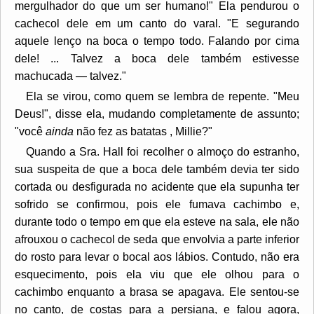
mergulhador do que um ser humano!" Ela pendurou o
cachecol dele em um canto do varal. "E segurando
aquele lenço na boca o tempo todo. Falando por cima
dele! ... Talvez a boca dele também estivesse
machucada — talvez."
Ela se virou, como quem se lembra de repente. "Meu
Deus!", disse ela, mudando completamente de assunto;
"você
ainda
não fez as batatas , Millie?"
Quando a Sra. Hall foi recolher o almoço do estranho,
sua suspeita de que a boca dele também devia ter sido
cortada ou desfigurada no acidente que ela supunha ter
sofrido se confirmou, pois ele fumava cachimbo e,
durante todo o tempo em que ela esteve na sala, ele não
afrouxou o cachecol de seda que envolvia a parte inferior
do rosto para levar o bocal aos lábios. Contudo, não era
esquecimento, pois ela viu que ele olhou para o
cachimbo enquanto a brasa se apagava. Ele sentou-se
no canto, de costas para a persiana, e falou agora,