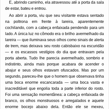
E, abrindo caminho, ela atravessou até a porta da sala
de estar, bateu e entrou.
Ao abrir a porta, viu que seu visitante estava sentado
na poltrona em frente à lareira, aparentemente
cochilando, com a cabeça enfaixada pendendo para um
lado. A única luz no cômodo era o brilho avermelhado da
lareira — que iluminava seus olhos como sinais de alerta
de trem, mas deixava seu rosto cabisbaixo na escuridão
— e os escassos vestígios do dia que entravam pela
porta aberta. Tudo lhe parecia avermelhado, sombrio e
indistinto, ainda mais porque acabara de acender o
abajur e seus olhos estavam ofuscados. Mas por um
segundo, pareceu-lhe que o homem que observava tinha
uma boca enorme escancarada — uma boca vasta e
inacreditável que engolia toda a parte inferior do rosto.
Foi uma sensação momentânea: a cabeça enfaixada de
branco, os olhos monstruosos e arregalados e aquele
enorme bocejo abaixo dela. Então ele se mexeu,