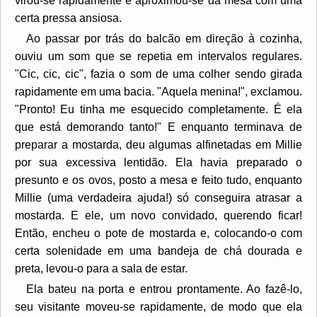
virou-se rapidamente e aproximou-se da mesa com uma
certa pressa ansiosa.
Ao passar por trás do balcão em direção à cozinha,
ouviu um som que se repetia em intervalos regulares.
"Cic, cic, cic", fazia o som de uma colher sendo girada
rapidamente em uma bacia. "Aquela menina!", exclamou.
"Pronto! Eu tinha me esquecido completamente. É ela
que está demorando tanto!" E enquanto terminava de
preparar a mostarda, deu algumas alfinetadas em Millie
por sua excessiva lentidão. Ela havia preparado o
presunto e os ovos, posto a mesa e feito tudo, enquanto
Millie (uma verdadeira ajuda!) só conseguira atrasar a
mostarda. E ele, um novo convidado, querendo ficar!
Então, encheu o pote de mostarda e, colocando-o com
certa solenidade em uma bandeja de chá dourada e
preta, levou-o para a sala de estar.
Ela bateu na porta e entrou prontamente. Ao fazê-lo,
seu visitante moveu-se rapidamente, de modo que ela