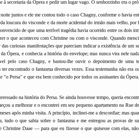
r-se à secretaria da Ópera e pedir um lugar vago. O senhorzinho era o pró
noite juntos e ele me contou todo o caso Chagny, conforme o havia en
r da loucura do visconde e da morte acidental do irmão mais velho, por f
nvencido de que uma terrível tragédia havia ocorrido entre os dois irm
zer o que aconteceu com Christine ou com o visconde. Quando mencio
r das curiosas manifestações que pareciam indicar a existência de um 
 da Ópera, e conhecia a história do envelope; mas nunca vira nele na
vel pelo caso Chagny, e bastou-lhe ouvir o depoimento de uma 
 ter encontrado o fantasma diversas vezes. Essa testemunha não era
 "o Persa" e que era bem conhecido por todos os assinantes da Ópera
eressado na história do Persa. Se ainda houvesse tempo, queria encontr
meçou a melhorar e o encontrei em seu pequeno apartamento na Rue d
meses após minha visita. A princípio, inclinei-me a desconfiar; mas q
a, tudo o que sabia sobre o fantasma e me entregou as provas de su
e Christine Daae — para que eu fizesse o que quisesse com elas, nã