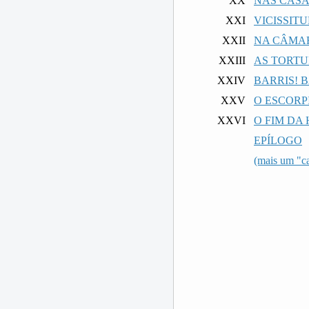
XX
NAS CASA
XXI
VICISSIT
XXII
NA CÂMA
XXIII
AS TORT
XXIV
BARRIS! B
XXV
O ESCORP
XXVI
O FIM DA
EPÍLOGO
(mais um "