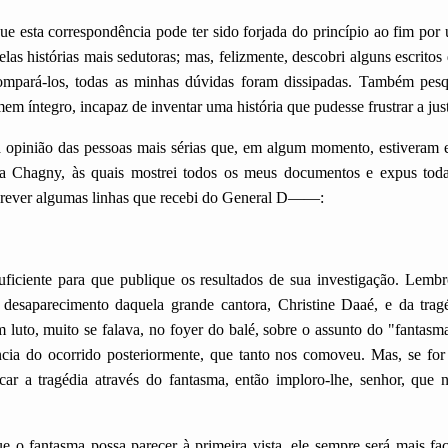
ue esta correspondência pode ter sido forjada do princípio ao fim p
elas histórias mais sedutoras; mas, felizmente, descobri alguns escritos
compará-los, todas as minhas dúvidas foram dissipadas. Também pesq
em íntegro, incapaz de inventar uma história que pudesse frustrar a just
 a opinião das pessoas mais sérias que, em algum momento, estiveram
a Chagny, às quais mostrei todos os meus documentos e expus tod
nscrever algumas linhas que recebi do General D——:
suficiente para que publique os resultados de sua investigação. Lemb
desaparecimento daquela grande cantora, Christine Daaé, e da tra
luto, muito se falava, no foyer do balé, sobre o assunto do "fantasma
ncia do ocorrido posteriormente, que tanto nos comoveu. Mas, se for
car a tragédia através do fantasma, então imploro-lhe, senhor, que 
ue o fantasma possa parecer à primeira vista, ele sempre será mais fa