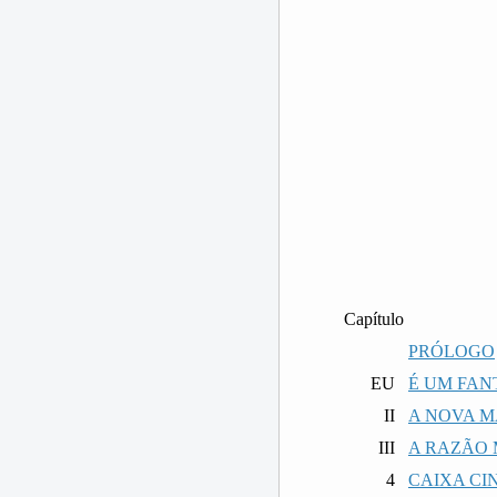
Capítulo
PRÓLOGO
EU
É UM FAN
II
A NOVA 
III
A RAZÃO 
4
CAIXA CI