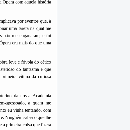
a Ópera com aquela história
mplicava por eventos que, à
onar uma tarefa na qual me
os não me enganaram, e fui
 Ópera era mais do que uma
 leve e frívola do cético
terioso do fantasma e que
primeira vítima da curiosa
interino da nossa Academia
bem-apessoado, a quem me
uanto eu vinha tentando, com
ure. Ninguém sabia o que lhe
 a primeira coisa que fizera