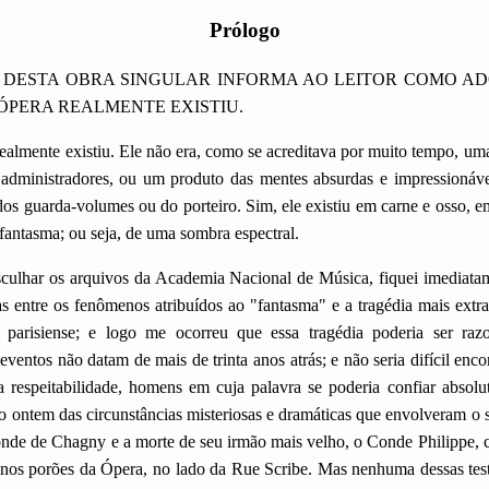
Prólogo
 DESTA OBRA SINGULAR INFORMA AO LEITOR COMO AD
ÓPERA REALMENTE EXISTIU.
almente existiu. Ele não era, como se acreditava por muito tempo, um
s administradores, ou um produto das mentes absurdas e impressionáveis
 dos guarda-volumes ou do porteiro. Sim, ele existiu em carne e osso, 
fantasma; ou seja, de uma sombra espectral.
ulhar os arquivos da Academia Nacional de Música, fiquei imediata
s entre os fenômenos atribuídos ao "fantasma" e a tragédia mais extrao
parisiense; e logo me ocorreu que essa tragédia poderia ser raz
entos não datam de mais de trinta anos atrás; e não seria difícil encon
 respeitabilidade, homens em cuja palavra se poderia confiar absol
 ontem das circunstâncias misteriosas e dramáticas que envolveram o 
nde de Chagny e a morte de seu irmão mais velho, o Conde Philippe, c
 nos porões da Ópera, no lado da Rue Scribe. Mas nenhuma dessas tes