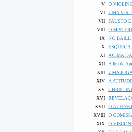
V
O VIOLIN
VI
UMA VISI
VII
FAUSTO E
VIII
O MISTE
IX
NO BAILE
X
ESQUEÇA
XI
ACIMA DA
XII
A lira de Ap
XIII
UMA JOGA
XIV
A ATITUD
XV
CHRISTINE
XVI
REVELAÇÕ
XVII
O ALFINE
XVIII
O COMISS
XIX
O VISCON