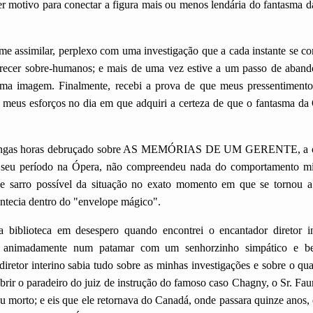
r motivo para conectar a figura mais ou menos lendária do fantasma d
e assimilar, perplexo com uma investigação que a cada instante se co
parecer sobre-humanos; e mais de uma vez estive a um passo de aband
ma imagem. Finalmente, recebi a prova de que meus pressentiment
 meus esforços no dia em que adquiri a certeza de que o fantasma da
longas horas debruçado sobre AS MEMÓRIAS DE UM GERENTE, a obra
 seu período na Ópera, não compreendeu nada do comportamento mis
e sarro possível da situação no exato momento em que se tornou a 
ontecia dentro do "envelope mágico".
a biblioteca em desespero quando encontrei o encantador diretor 
a animadamente num patamar com um senhorzinho simpático e 
iretor interino sabia tudo sobre as minhas investigações e sobre o q
brir o paradeiro do juiz de instrução do famoso caso Chagny, o Sr. Fa
ou morto; e eis que ele retornava do Canadá, onde passara quinze anos, e