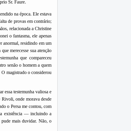
prio Sr. Faure.
tendido na época. Ele estava
alta de provas em contrário;
ãos, relacionada a Christine
nei o fantasma, ele apenas
ser anormal, residindo em um
da que merecesse sua atenção
testemunha que compareceu
 outro senão o homem a quem
. O magistrado o considerou
ar essa testemunha valiosa e
e Rivoli, onde morava desde
uando o Persa me contou, com
a existência — incluindo a
o pude mais duvidar. Não, o