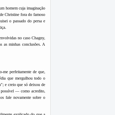
or um homem cuja imaginação
 de Christine fora do famoso
uisei o passado do persa e
iça.
 envolvidas no caso Chagny,
as as minhas conclusões. A
ro-me perfeitamente de que,
gédia que mergulhou todo o
"; e creio que só deixou de
 possível — como acredito,
nos fale novamente sobre o
cilmente explicado do que a