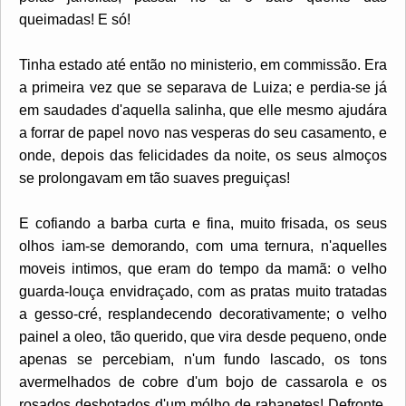
queimadas! E só!
Tinha estado até então no ministerio, em commissão. Era
a primeira vez que se separava de Luiza; e perdia-se já
em saudades d'aquella salinha, que elle mesmo ajudára
a forrar de papel novo nas vesperas do seu casamento, e
onde, depois das felicidades da noite, os seus almoços
se prolongavam em tão suaves preguiças!
E cofiando a barba curta e fina, muito frisada, os seus
olhos iam-se demorando, com uma ternura, n'aquelles
moveis intimos, que eram do tempo da mamã: o velho
guarda-louça envidraçado, com as pratas muito tratadas
a gesso-cré, resplandecendo decorativamente; o velho
painel a oleo, tão querido, que vira desde pequeno, onde
apenas se percebiam, n'um fundo lascado, os tons
avermelhados de cobre d'um bojo de cassarola e os
rosados desbotados d'um mólho de rabanetes! Defronte,