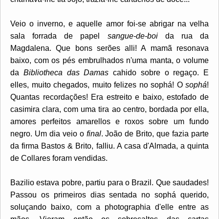
Veio o inverno, e aquelle amor foi-se abrigar na velha
sala forrada de papel
sangue-de-boi
da rua da
Magdalena. Que bons serões alli! A mamã resonava
baixo, com os pés embrulhados n'uma manta, o volume
da
Bibliotheca das Damas
cahido sobre o regaço. E
elles, muito chegados, muito felizes no sophá! O
sophá
!
Quantas recordações! Era estreito e baixo, estofado de
casimira clara, com uma tira ao centro, bordada por ella,
amores perfeitos amarellos e roxos sobre um fundo
negro. Um dia veio o
final
. João de Brito, que fazia parte
da firma Bastos & Brito, falliu. A casa d'Almada, a quinta
de Collares foram vendidas.
Bazilio estava pobre, partiu para o Brazil. Que saudades!
Passou os primeiros dias sentada no sophá querido,
soluçando baixo, com a photographia d'elle entre as