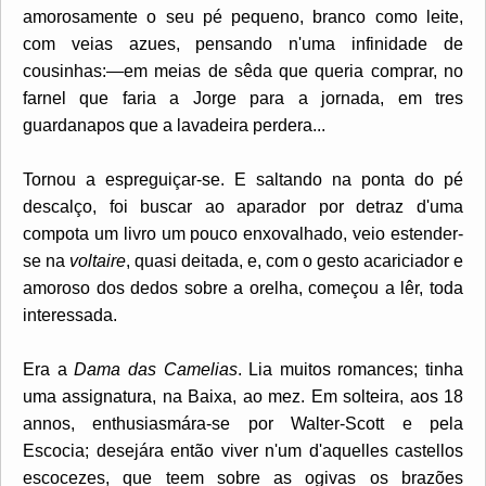
amorosamente o seu pé pequeno, branco como leite,
com veias azues, pensando n'uma infinidade de
cousinhas:—em meias de sêda que queria comprar, no
farnel que faria a Jorge para a jornada, em tres
guardanapos que a lavadeira perdera...
Tornou a espreguiçar-se. E saltando na ponta do pé
descalço, foi buscar ao aparador por detraz d'uma
compota um livro um pouco enxovalhado, veio estender-
se na
voltaire
, quasi deitada, e, com o gesto acariciador e
amoroso dos dedos sobre a orelha, começou a lêr, toda
interessada.
Era a
Dama das Camelias
. Lia muitos romances; tinha
uma assignatura, na Baixa, ao mez. Em solteira, aos 18
annos, enthusiasmára-se por Walter-Scott e pela
Escocia; desejára então viver n'um d'aquelles castellos
escocezes, que teem sobre as ogivas os brazões