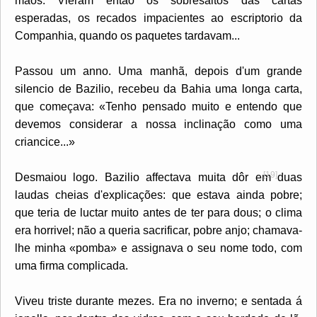
mãos. Vieram então os sobresaltos das cartas
esperadas, os recados impacientes ao escriptorio da
Companhia, quando os paquetes tardavam...
Passou um anno. Uma manhã, depois d'um grande
silencio de Bazilio, recebeu da Bahia uma longa carta,
que começava: «Tenho pensado muito e entendo que
devemos considerar a nossa inclinação como uma
criancice...»
[19]
Desmaiou logo. Bazilio affectava muita dôr em duas
laudas cheias d'explicações: que estava ainda pobre;
que teria de luctar muito antes de ter para dous; o clima
era horrivel; não a queria sacrificar, pobre anjo; chamava-
lhe minha «pomba» e assignava o seu nome todo, com
uma firma complicada.
Viveu triste durante mezes. Era no inverno; e sentada á