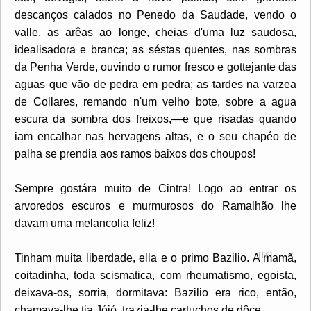
descanços calados no Penedo da Saudade, vendo o
valle, as arêas ao longe, cheias d'uma luz saudosa,
idealisadora e branca; as séstas quentes, nas sombras
da Penha Verde, ouvindo o rumor fresco e gottejante das
aguas que vão de pedra em pedra; as tardes na varzea
de Collares, remando n'um velho bote, sobre a agua
escura da sombra dos freixos,—e que risadas quando
iam encalhar nas hervagens altas, e o seu chapéo de
palha se prendia aos ramos baixos dos choupos!
Sempre gostára muito de Cintra! Logo ao entrar os
arvoredos escuros e murmurosos do Ramalhão lhe
davam uma melancolia feliz!
[18]
Tinham muita liberdade, ella e o primo Bazilio. A mamã,
coitadinha, toda scismatica, com rheumatismo, egoista,
deixava-os, sorria, dormitava: Bazilio era rico, então,
chamava-lhe tia Jójó, trazia-lhe cartuchos de dôce...