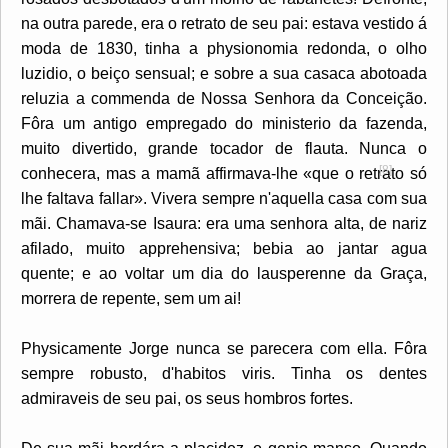
na outra parede, era o retrato de seu pai: estava vestido á
moda de 1830, tinha a physionomia redonda, o olho
luzidio, o beiço sensual; e sobre a sua casaca abotoada
reluzia a commenda de Nossa Senhora da Conceição.
Fôra um antigo empregado do ministerio da fazenda,
muito divertido, grande tocador de flauta. Nunca o
[8]
conhecera, mas a mamã affirmava-lhe «que
o retrato só
lhe faltava fallar». Vivera sempre n'aquella casa com sua
mãi. Chamava-se Isaura: era uma senhora alta, de nariz
afilado, muito apprehensiva; bebia ao jantar agua
quente; e ao voltar um dia do lausperenne da Graça,
morrera de repente, sem um ai!
Physicamente Jorge nunca se parecera com ella. Fôra
sempre robusto, d'habitos viris. Tinha os dentes
admiraveis de seu pai, os seus hombros fortes.