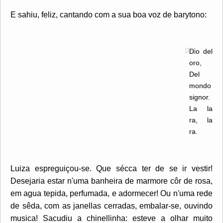
E sahiu, feliz, cantando com a sua boa voz de barytono:
[14]
Dio del
oro,
Del
mondo
signor.
La la
ra, la
ra.
Luiza espreguiçou-se. Que sécca ter de se ir vestir!
Desejaria estar n'uma banheira de marmore côr de rosa,
em agua tepida, perfumada, e adormecer! Ou n'uma rede
de sêda, com as janellas cerradas, embalar-se, ouvindo
musica! Sacudiu a chinellinha: esteve a olhar muito