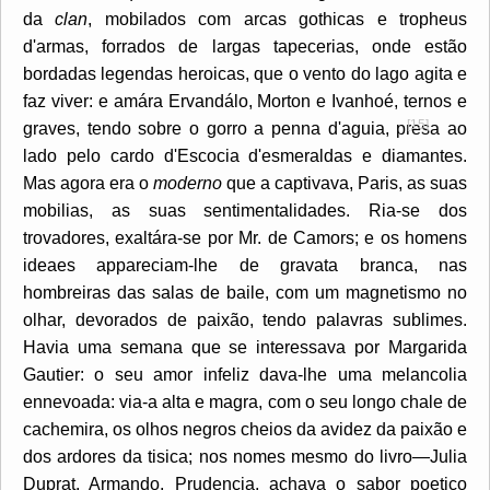
da
clan
, mobilados com arcas gothicas e tropheus
d'armas, forrados de largas tapecerias, onde estão
bordadas legendas heroicas, que o vento do lago agita e
faz viver: e amára Ervandálo, Morton e Ivanhoé, ternos e
[15]
graves, tendo sobre
o gorro a penna d'aguia, presa ao
lado pelo cardo d'Escocia d'esmeraldas e diamantes.
Mas agora era o
moderno
que a captivava, Paris, as suas
mobilias, as suas sentimentalidades. Ria-se dos
trovadores, exaltára-se por Mr. de Camors; e os homens
ideaes appareciam-lhe de gravata branca, nas
hombreiras das salas de baile, com um magnetismo no
olhar, devorados de paixão, tendo palavras sublimes.
Havia uma semana que se interessava por Margarida
Gautier: o seu amor infeliz dava-lhe uma melancolia
ennevoada: via-a alta e magra, com o seu longo chale de
cachemira, os olhos negros cheios da avidez da paixão e
dos ardores da tisica; nos nomes mesmo do livro—Julia
Duprat, Armando, Prudencia, achava o sabor poetico