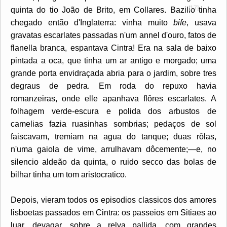
[17]
quinta do tio João
de Brito, em Collares. Bazilio tinha
chegado então d'Inglaterra: vinha muito
bife
, usava
gravatas escarlates passadas n'um annel d'ouro, fatos de
flanella branca, espantava Cintra! Era na sala de baixo
pintada a oca, que tinha um ar antigo e morgado; uma
grande porta envidraçada abria para o jardim, sobre tres
degraus de pedra. Em roda do repuxo havia
romanzeiras, onde elle apanhava flôres escarlates. A
folhagem verde-escura e polida dos arbustos de
camelias fazia ruasinhas sombrias; pedaços de sol
faiscavam, tremiam na agua do tanque; duas rôlas,
n'uma gaiola de vime, arrulhavam dôcemente;—e, no
silencio aldeão da quinta, o ruido secco das bolas de
bilhar tinha um tom aristocratico.
Depois, vieram todos os episodios classicos dos amores
lisboetas passados em Cintra: os passeios em Sitiaes ao
luar, devagar, sobre a relva pallida, com grandes