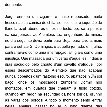
dormente.
Jorge enrolou um cigarro, e muito repousado, muito
fresco na sua camisa de chita, sem collete, o jaquetão de
flanella azul aberto, os olhos no tecto, pôz-se a pensar
na sua jornada ao Alemtejo. Era engenheiro de minas,
no dia seguinte devia partir para Beja, para Evora, mais
para o sul até S. Domingos; e aquella jornada, em julho,
contrariava-o como uma interrupção, affligia-o como uma
injustiça. Que massada por um verão d'aquelles! Ir dias e
dias sacudido pelo chouto d'um cavallo d'aluguel, por
esses descampados do Alemtejo que não acabam
[7]
nunca, cobertos d'um rastolho escuro, abafados n'um
sol
baço, onde os moscardos zumbem! Dormir nos
montados, em quartos que cheiram a tijolo cozido,
ouvindo em redor, na escuridão da noite torrida, grunhir
as varas dos porcos! A todo o momento sentir entrar
pelas janellas, passar no ar o bafo quente das