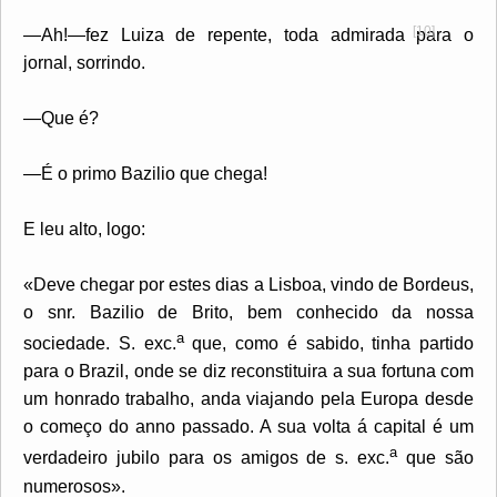
[10]
—Ah!—fez Luiza de repente, toda admirada para o
jornal, sorrindo.
—Que é?
—É o primo Bazilio que chega!
E leu alto, logo:
«Deve chegar por estes dias a Lisboa, vindo de Bordeus,
o snr. Bazilio de Brito, bem conhecido da nossa
a
sociedade. S. exc.
que, como é sabido, tinha partido
para o Brazil, onde se diz reconstituira a sua fortuna com
um honrado trabalho, anda viajando pela Europa desde
o começo do anno passado. A sua volta á capital é um
a
verdadeiro jubilo para os amigos de s. exc.
que são
numerosos».