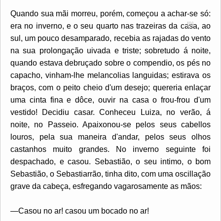
Quando sua mãi morreu, porém, começou a achar-se só:
[9]
era no inverno, e o seu quarto nas trazeiras
da casa, ao
sul, um pouco desamparado, recebia as rajadas do vento
na sua prolongação uivada e triste; sobretudo á noite,
quando estava debruçado sobre o compendio, os pés no
capacho, vinham-lhe melancolias languidas; estirava os
braços, com o peito cheio d'um desejo; quereria enlaçar
uma cinta fina e dôce, ouvir na casa o frou-frou d'um
vestido! Decidiu casar. Conheceu Luiza, no verão, á
noite, no Passeio. Apaixonou-se pelos seus cabellos
louros, pela sua maneira d'andar, pelos seus olhos
castanhos muito grandes. No inverno seguinte foi
despachado, e casou. Sebastião, o seu intimo, o bom
Sebastião, o Sebastiarrão, tinha dito, com uma oscillação
grave da cabeça, esfregando vagarosamente as mãos:
—Casou no ar! casou um bocado no ar!