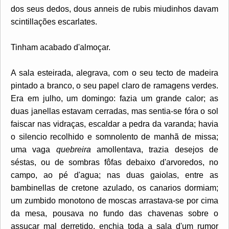
dos seus dedos, dous anneis de rubis miudinhos davam
scintillações escarlates.
Tinham acabado d'almoçar.
A sala esteirada, alegrava, com o seu tecto de madeira
pintado a branco, o seu papel claro de ramagens verdes.
Era em julho, um domingo: fazia um grande calor; as
duas janellas estavam cerradas, mas sentia-se fóra o sol
faiscar nas vidraças, escaldar a pedra da varanda; havia
o silencio recolhido e somnolento de manhã de missa;
uma vaga
quebreira
amollentava, trazia desejos de
séstas, ou de sombras fôfas debaixo d'arvoredos, no
campo, ao pé d'agua; nas duas gaiolas, entre as
bambinellas de cretone azulado, os canarios dormiam;
um zumbido monotono de moscas arrastava-se por cima
da mesa, pousava no fundo das chavenas sobre o
assucar mal derretido, enchia toda a sala d'um rumor