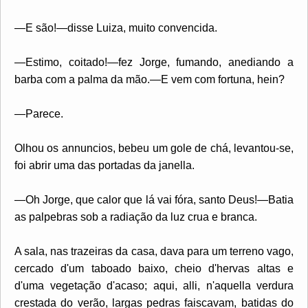
—E são!—disse Luiza, muito convencida.
—Estimo, coitado!—fez Jorge, fumando, anediando a
barba com a palma da mão.—E vem com fortuna, hein?
—Parece.
Olhou os annuncios, bebeu um gole de chá, levantou-se,
foi abrir uma das portadas da janella.
—Oh Jorge, que calor que lá vai fóra, santo Deus!—Batia
as palpebras sob a radiação da luz crua e branca.
A sala, nas trazeiras da casa, dava para um terreno vago,
cercado d'um taboado baixo, cheio d'hervas altas e
d'uma vegetação d'acaso; aqui, alli, n'aquella verdura
crestada do verão, largas pedras faiscavam, batidas do