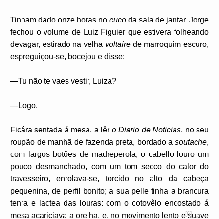
Tinham dado onze horas no
cuco
da sala de jantar. Jorge
fechou o volume de Luiz Figuier que estivera folheando
devagar, estirado na velha
voltaire
de marroquim escuro,
espreguiçou-se, bocejou e disse:
—Tu não te vaes vestir, Luiza?
—Logo.
Ficára sentada á mesa, a lêr
o Diario de Noticias
, no seu
roupão de manhã de fazenda preta, bordado a
soutache
,
com largos botões de madreperola; o cabello louro um
pouco desmanchado, com um tom secco do calor do
travesseiro, enrolava-se, torcido no alto da cabeça
pequenina, de perfil bonito; a sua pelle tinha a brancura
tenra e lactea das louras: com o cotovêlo encostado á
[6]
mesa acariciava
a orelha, e, no movimento lento e suave