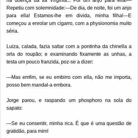
na doença da tia Virginia... Foi um anjo
para ella!—
Repetiu com solemnidade:—De dia, de noite, foi um anjo
para ella! Estamos-lhe em divida, minha filha!—E
começou a enrolar um cigarro, com a physionomia muito
séria.
Luiza, calada, fazia saltar com a pontinha da chinella a
orla do roupão; e examinando fixamente as unhas, a
testa um pouco franzida, poz-se a dizer:
—Mas emfim, se eu embirro com ella, não me importa,
posso bem mandal-a embora.
Jorge parou, e raspando um phosphoro na sola do
sapato:
—Se eu consentir, minha rica. É que é uma questão de
gratidão, para mim!