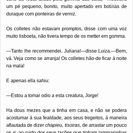
[12]
um pé pequeno,
bonito, muito apertado em botinas de
duraque com ponteiras de verniz.
Os colletes não estavam promptos, disse com uma voz
muito lisboeta, não tivera tempo de os metter em gomma.
—Tanto lhe recommendei, Juliana!—disse Luiza.—Bem,
vá. Veja como se arranja! Os colletes hão-de ficar á noite
na mala!
E apenas ella sahiu:
—Estou a tomar odio a esta creatura, Jorge!
Ha dous mezes que a tinha em casa, e não se podera
acostumar á sua fealdade, aos seus tregeitos, á maneira
aflautada de dizer
chapieu
,
tisoiras
, de arrastar um pouco
os
rr
, ao ruido dos seus tacões que tinham laminasinhas