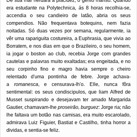
De sua mãi herdára a placidez, o genio manso. Quando
era estudante na Polytechnica, ás 8 horas recolhia-se,
accendia o seu candieiro de latão, abria os seus
compendios. Não frequentava botequins, nem fazia
noitadas. Só duas vezes por semana, regularmente, ia
vêr uma rapariguita costureira, a Euphrasia, que vivia ao
Borratem, e nos dias em que o Brazileiro, o seu homem,
ia jogar o boston ao club, recebia Jorge com grandes
cautelas e palavras muito exaltadas; era engeitada, e no
seu corpinho fino e magro havia sempre o cheiro
relentado d'uma pontinha de febre. Jorge achava-
a
romanesca
, e censurava-lh'o. Elle, nunca fôra
sentimental: os seus condiscipulos, que liam Alfred de
Musset suspirando e desejavam ter amado Margarida
Gautier, chamavam-lhe
proseirão, burguez
: Jorge ria; não
lhe faltava um botão nas camisas, era muito escarolado,
admirava Luiz Figuier, Bastiat e Castilho, tinha horror a
dividas, e sentia-se feliz.