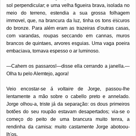
sol perpendicular; e uma velha figueira brava, isolada no
meio do terreno, estendia a sua grossa folhagem
[11]
immovel, que, na brancura
da luz, tinha os tons escuros
do bronze. Para além eram as trazeiras d'outras casas,
com varandas, roupas seccando em cannas, muros
brancos de quintaes, arvores esguias. Uma vaga poeira
embaciava, tornava espesso o ar luminoso.
—Cahem os passaros!—disse ella cerrando a janella.—
Olha tu pelo Alemtejo, agora!
Veio encostar-se á
voltaire
de Jorge, passou-lhe
lentamente a mão sobre o cabello preto e annelado.
Jorge olhou-a, triste já da separação: os dous primeiros
botões do seu roupão estavam desapertados; via-se o
começo do peito de uma brancura muito tenra, a
rendinha da camisa: muito castamente Jorge abotoou-
lh'os.