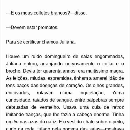
—E os meus colletes brancos?—disse.
—Devem estar promptos.
Para se certificar chamou Juliana.
Houve um ruido domingueiro de saias engommadas,
Juliana entrou, arranjando nervosamente o collar e o
broche. Devia ter quarenta annos, era muitissimo magra.
As feições, miudas, espremidas, tinham a amarellidão de
tons baços das doenças de coração. Os olhos grandes,
encovados, rolavam n'uma inquietação, n'uma
curiosidade, raiados de sangue, entre palpebras sempre
debruadas de vermelho. Usava uma cuia de retroz
imitando tranças, que lhe fazia a cabeça enorme. Tinha
um
tic
nas azas do nariz. E o vestido chato sobre o peito,
curto da roda, tufado pela gomma das saias—mostrava