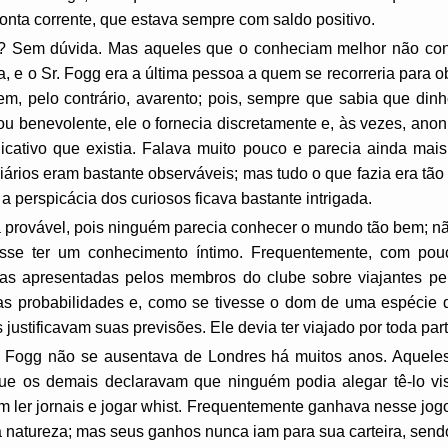
conta corrente, que estava sempre com saldo positivo.
o? Sem dúvida. Mas aqueles que o conheciam melhor não co
na, e o Sr. Fogg era a última pessoa a quem se recorreria para 
em, pelo contrário, avarento; pois, sempre que sabia que dinh
l ou benevolente, ele o fornecia discretamente e, às vezes, an
tivo que existia. Falava muito pouco e parecia ainda mais m
diários eram bastante observáveis; mas tudo o que fazia era tã
a perspicácia dos curiosos ficava bastante intrigada.
a provável, pois ninguém parecia conhecer o mundo tão bem; nã
se ter um conhecimento íntimo. Frequentemente, com pouca
uras apresentadas pelos membros do clube sobre viajantes p
as probabilidades e, como se tivesse o dom de uma espécie d
justificavam suas previsões. Ele devia ter viajado por toda par
s Fogg não se ausentava de Londres há muitos anos. Aquele
ue os demais declaravam que ninguém podia alegar tê-lo vis
ler jornais e jogar whist. Frequentemente ganhava nesse jogo,
natureza; mas seus ganhos nunca iam para sua carteira, sen