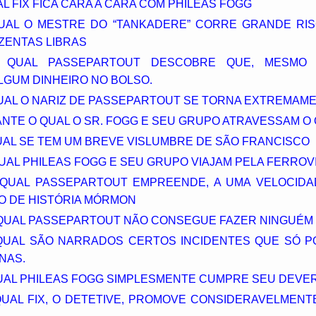
AL FIX FICA CARA A CARA COM PHILEAS FOGG
 QUAL O MESTRE DO “TANKADERE” CORRE GRANDE RI
ZENTAS LIBRAS
NO QUAL PASSEPARTOUT DESCOBRE QUE, MESMO 
LGUM DINHEIRO NO BOLSO.
 QUAL O NARIZ DE PASSEPARTOUT SE TORNA EXTREMA
ANTE O QUAL O SR. FOGG E SEU GRUPO ATRAVESSAM O
UAL SE TEM UM BREVE VISLUMBRE DE SÃO FRANCISCO
QUAL PHILEAS FOGG E SEU GRUPO VIAJAM PELA FERROVI
O QUAL PASSEPARTOUT EMPREENDE, A UMA VELOCIDA
O DE HISTÓRIA MÓRMON
O QUAL PASSEPARTOUT NÃO CONSEGUE FAZER NINGUÉM 
O QUAL SÃO NARRADOS CERTOS INCIDENTES QUE SÓ 
NAS.
QUAL PHILEAS FOGG SIMPLESMENTE CUMPRE SEU DEVE
 QUAL FIX, O DETETIVE, PROMOVE CONSIDERAVELMENT