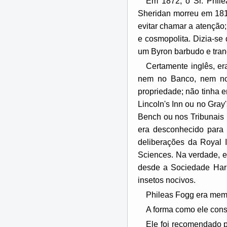
Em 1872, o Sr. Phil
Sheridan morreu em 181
evitar chamar a atenção
e cosmopolita. Dizia-se
um Byron barbudo e tranq
Certamente inglês, er
nem no Banco, nem nos
propriedade; não tinha 
Lincoln's Inn ou no Gray
Bench ou nos Tribunais 
era desconhecido para 
deliberações da Royal In
Sciences. Na verdade, e
desde a Sociedade Harm
insetos nocivos.
Phileas Fogg era memb
A forma como ele conse
Ele foi recomendado p