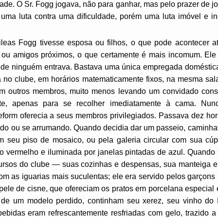
ade. O Sr. Fogg jogava, não para ganhar, mas pelo prazer de jo
uma luta contra uma dificuldade, porém uma luta imóvel e i
leas Fogg tivesse esposa ou filhos, o que pode acontecer 
 ou amigos próximos, o que certamente é mais incomum. El
nde ninguém entrava. Bastava uma única empregada doméstica 
a no clube, em horários matematicamente fixos, na mesma sa
om outros membros, muito menos levando um convidado consi
ite, apenas para se recolher imediatamente à cama. Nun
orm oferecia a seus membros privilegiados. Passava dez hor
ndo ou se arrumando. Quando decidia dar um passeio, caminh
m seu piso de mosaico, ou pela galeria circular com sua cúp
iro vermelho e iluminada por janelas pintadas de azul. Quand
cursos do clube — suas cozinhas e despensas, sua manteiga e 
m as iguarias mais suculentas; ele era servido pelos garçons
ele de cisne, que ofereciam os pratos em porcelana especial e
 de um modelo perdido, continham seu xerez, seu vinho do 
ebidas eram refrescantemente resfriadas com gelo, trazido a