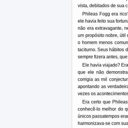
vista, debitados de sua 
Phileas Fogg era ric
ele havia feito sua fortu
não era extravagante, n
um propósito nobre, úti
o homem menos comunica
taciturno. Seus hábitos 
sempre fizera antes, que 
Ele havia viajado? Er
que ele não demonstras
corrigia as mil conject
apontando as verdadeir
vezes os acontecimentos 
Era certo que Philea
conhecê-lo melhor do q
únicos passatempos eram 
harmonizava-se com sua 