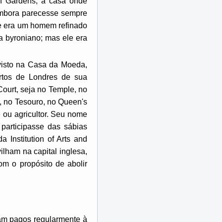
n Gardens, a casa onde
embora parecesse sempre
ue era um homem refinado
a byroniano; mas ele era
 visto na Casa da Moeda,
rtos de Londres de sua
ourt, seja no Temple, no
a, no Tesouro, no Queen's
 ou agricultor. Seu nome
participasse das sábias
a Institution of Arts and
lham na capital inglesa,
m o propósito de abolir
ram pagos regularmente à