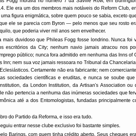
eas Fogg morava no número 7 da Saville Row, em Burlingto
4. Ele era um dos membros mais notáveis ​​do Reform Club, 
; uma figura enigmática, sobre quem pouco se sabia, exceto q
 que ele se parecia com Byron — pelo menos que seu rosto er
uilo, que poderia viver mil anos sem envelhecer.
a mais duvidoso que Phileas Fogg fosse londrino. Nunca foi
 escritórios da City; nenhum navio jamais atracou nos po
emprego público; nunca fora admitido em nenhuma das Inns of C
's Inn; nem sua voz jamais ressoara no Tribunal da Chancelari
Eclesiásticos. Certamente não era fabricante; nem comerciante
as sociedades científicas e eruditas, e nunca se soube que 
stitution, da London Institution, da Artisan's Association ou d
le não pertencia a nenhuma das inúmeras sociedades que fervi
ônica até a dos Entomologistas, fundadas principalmente co
ro do Partido da Reforma, e isso era tudo.
guiu entrar nesse clube exclusivo foi bastante simples.
elo Barings, com quem tinha crédito aberto. Seus cheques e